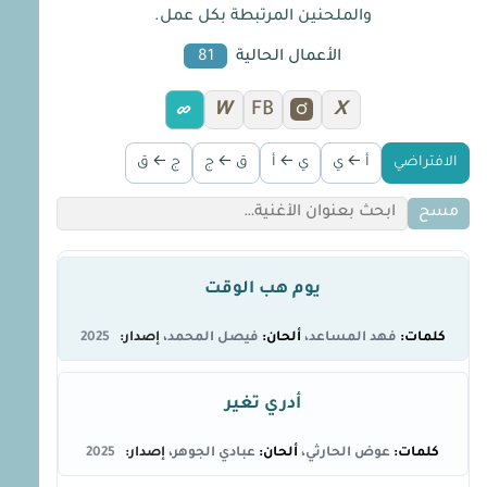
والملحنين المرتبطة بكل عمل.
الأعمال الحالية
81
W
FB
X
الافتراضي
أ ← ي
ي ← أ
ق ← ج
ج ← ق
مسح
يوم هب الوقت
فهد المساعد
فيصل المحمد
2025
أدري تغير
عوض الحارثي
عبادي الجوهر
2025