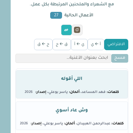
مع الشعراء والملحنين المرتبطة بكل عمل.
الأعمال الحالية
27
الافتراضي
أ ← ي
ي ← أ
ق ← ج
ج ← ق
مسح
اللي أقوله
فهد المساعد
ياسر بوعلي
2026
وش عاد أسوي
عبدالرحمن العبيدان
ياسر بوعلي
2026