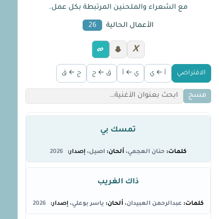
مع الشعراء والملحنين المرتبطة بكل عمل.
الأعمال الحالية
26
X
الافتراضي
أ ← ي
ي ← أ
ق ← ج
ج ← ق
مسح
تمسك بي
حنان العجمي
اصيل
2026
ذاك الغريب
عبدالرحمن العبيدان
ياسر بوعلي
2026