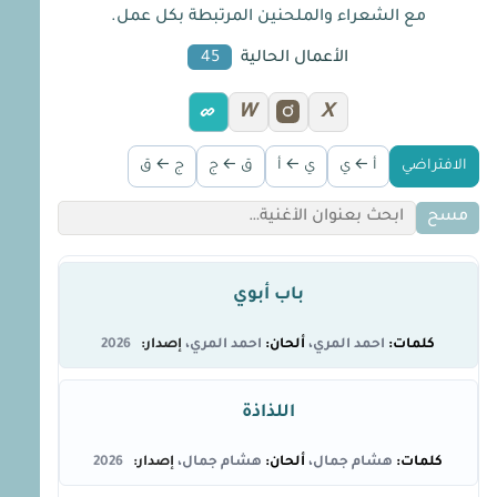
مع الشعراء والملحنين المرتبطة بكل عمل.
الأعمال الحالية
45
W
X
الافتراضي
أ ← ي
ي ← أ
ق ← ج
ج ← ق
مسح
باب أبوي
احمد المري
احمد المري
2026
اللذاذة
هشام جمال
هشام جمال
2026