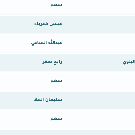
سهم
عيسى كهرباء
عبدالله المناعي
لبلوي
رابح صقر
سهم
سليمان الملا
سهم