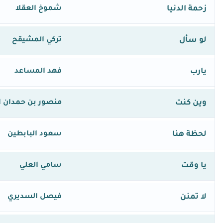
زحمة الدنيا
شموخ العقلا
لو سأل
تركي المشيقح
يارب
فهد المساعد
وين كنت
منصور بن حمدان ا
لحظة هنا
سعود البابطين
يا وقت
سامي العلي
لا تمنن
فيصل السديري