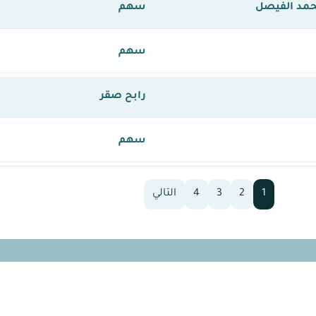
حمد الفيصل
سهم
سهم
رابح صقر
سهم
1
2
3
4
التالي