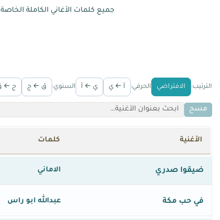
جميع كلمات الأغاني الكاملة الخاصة
الترتيب:
الافتراضي
الحرفي:
أ ← ي
ي ← أ
السنوي:
ق ← ج
ج ← ق
مسح
الأغنية
كلمات
ضيقوا صدري
الاماني
في حب مكة
عبدالله ابو راس