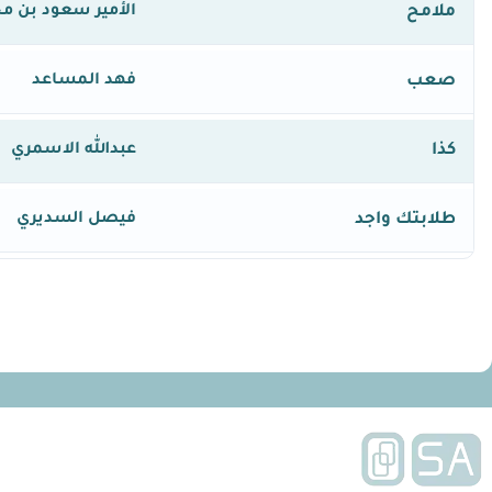
ملامح
الأمير سعود بن م
صعب
فهد المساعد
كذا
عبدالله الاسمري
طلابتك واجد
فيصل السديري