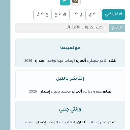
الافتراضي
أ ← ي
ي ← أ
ق ← ج
ج ← ق
مسح
مولعينها
تامر حسني
ايهاب عبدالواحد
2026
إتناشر بالليل
عمرو دياب
محمد يحيى
2026
وإنتي جنبي
عمرو دياب
ايهاب عبدالواحد
2026