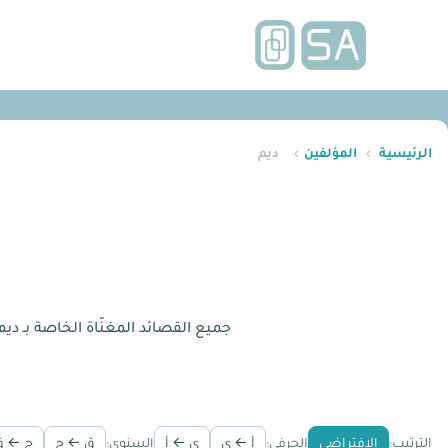
الرئيسية
›
المؤلفين
›
ديم
جميع القصائد المغنّاة الخاصة بـ د
الترتيب:
الافتراضي
الحرفي:
أ ← ي
ي ← أ
السنوي:
ق ← ج
ج ← ق