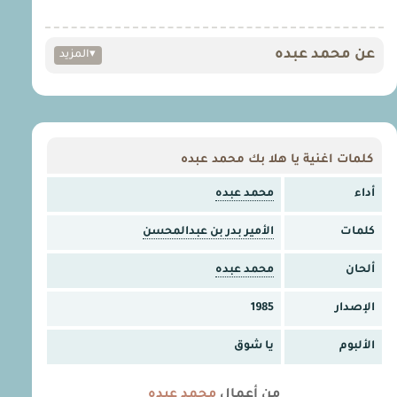
عن محمد عبده
▾
المزيد
كلمات اغنية يا هلا بك محمد عبده
أداء
محمد عبده
كلمات
الأمير بدر بن عبدالمحسن
ألحان
محمد عبده
الإصدار
1985
الألبوم
يا شوق
من أعمال
محمد عبده