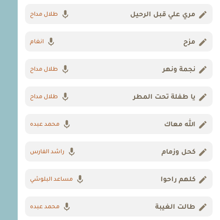
مري علي قبل الرحيل
طلال مداح
مزح
انغام
نجمة ونهر
طلال مداح
يا طفلة تحت المطر
طلال مداح
الله معاك
محمد عبده
كحل وزمام
راشد الفارس
كلهم راحوا
مساعد البلوشي
طالت الغيبة
محمد عبده