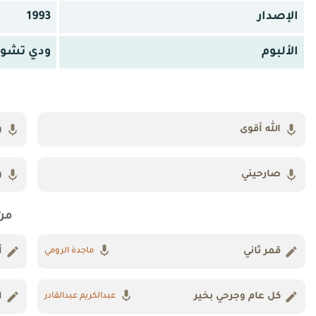
الإصدار
1993
الألبوم
ودي تشوف
الله أقوى
و
صارحيني
و
من
قمر ثاني
أ
ماجدة الرومي
كل عام وجرحي بخير
ا
عبدالكريم عبدالقادر