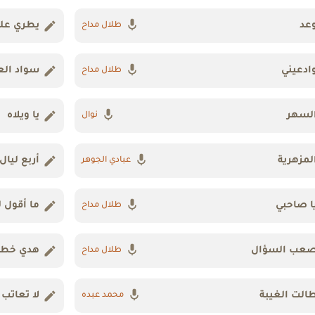
عد
يطري علي
طلال مداح
ادعيني
سواد الع
طلال مداح
لسهر
يا ويلاه
نوال
لمزهرية
أربع ليال
عبادي الجوهر
ا صاحبي
ما أقول ل
طلال مداح
عب السؤال
هدي خطان
طلال مداح
الت الغيبة
لا تعاتب
محمد عبده