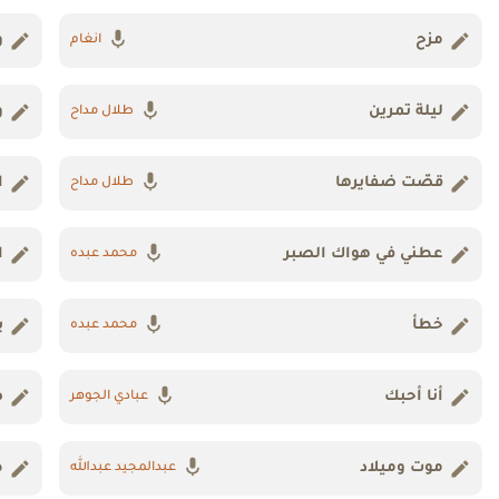
مزح
و
انغام
ليلة تمرين
و
طلال مداح
قصّت ضفايرها
ا
طلال مداح
عطني في هواك الصبر
ا
محمد عبده
خطأ
ي
محمد عبده
أنا أحبك
ص
عبادي الجوهر
موت وميلاد
ط
عبدالمجيد عبدالله