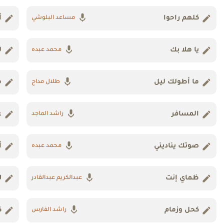
كلهم راحوا
أ
مساعد البلوشي
يا هلا بك
ل
محمد عبده
ما أطولك ليل
م
طلال مداح
المسافر
ع
راشد الماجد
صوتك يناديني
أ
محمد عبده
ظماي إنت
ل
عبدالكريم عبدالقادر
كحل وزمام
ك
راشد الفارس