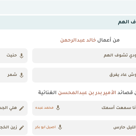
 الهم
من أعمال
خالد عبدالرحمن
دي تشوف الهم
حنيت
ش عاد يفرق
شمر
 قصائد
الأمير بدر بن عبدالمحسن
الغنائية
نا سمعت أسمك
هلي الجد
محمد عبده
لليل حارس
زين الخج
اصيل ابو بكر