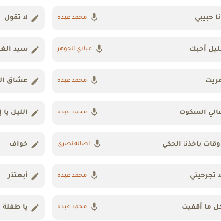
نا حبيبي
لا تقول
محمد عبده
ليل أحبك
سيد الغي
عبادي الجوهر
ريت
عشاق ال
محمد عبده
الي السكوت
الليل يا إ
محمد عبده
وقات ياخذنا الحكي
خواف
اصاله نصري
ا تجرحيني
أبعتذر
محمد عبده
ل ما أقفيت
يا طفلة 
محمد عبده