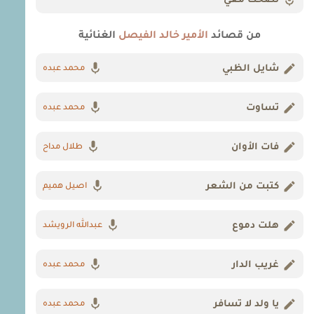
تضحك معي
من قصائد
الأمير خالد الفيصل
الغنائية
شايل الظبي
محمد عبده
تساوت
محمد عبده
فات الأوان
طلال مداح
كتبت من الشعر
اصيل هميم
هلت دموع
عبدالله الرويشد
غريب الدار
محمد عبده
يا ولد لا تسافر
محمد عبده