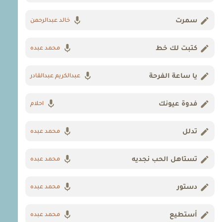
سمرت
خالد عبدالرحمن
كتبت لك خط
محمد عبده
يا ساعة الفرحة
عبدالكريم عبدالقادر
فدوة عيونك
احلام
تدلل
محمد عبده
تستاهل الحب نجديه
محمد عبده
دستور
محمد عبده
أستطيع
محمد عبده