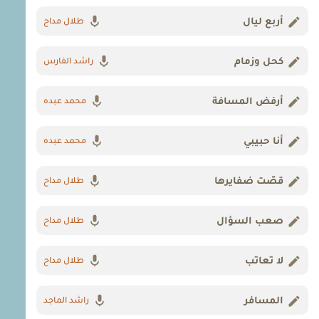
أربع ليال
طلال مداح
كحل وزمام
راشد الفارس
أرفض المسافة
محمد عبده
أنا حبيبي
محمد عبده
قصّت ضفايرها
طلال مداح
صعب السؤال
طلال مداح
لا تعاتب
طلال مداح
المسافر
راشد الماجد