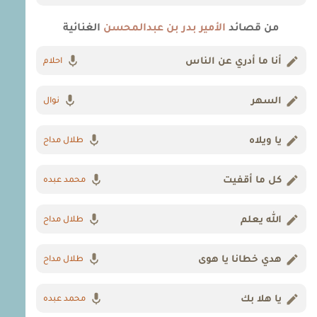
من قصائد
الأمير بدر بن عبدالمحسن
الغنائية
أنا ما أدري عن الناس
احلام
السهر
نوال
يا ويلاه
طلال مداح
كل ما أقفيت
محمد عبده
الله يعلم
طلال مداح
هدي خطانا يا هوى
طلال مداح
يا هلا بك
محمد عبده