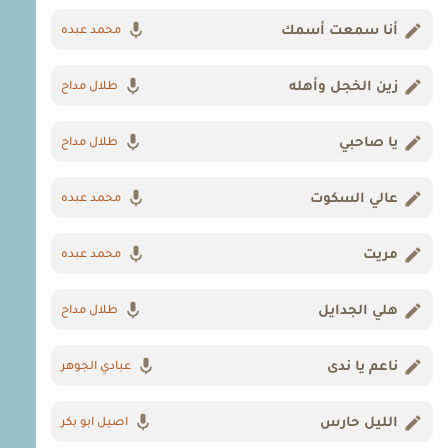
أنا سمعت أسمك
محمد عبده
زين الخجل وأهله
طلال مداح
يا صاحبي
طلال مداح
عالي السكوت
محمد عبده
مريت
محمد عبده
هلي الجدايل
طلال مداح
ناعم يا ندى
عبادي الجوهر
الليل حارس
اصيل ابو بكر