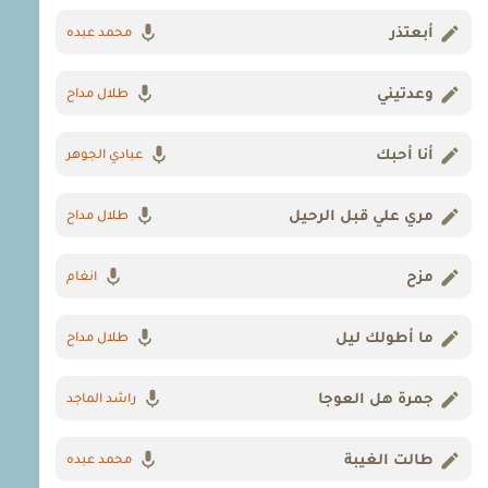
أبعتذر
محمد عبده
وعدتيني
طلال مداح
أنا أحبك
عبادي الجوهر
مري علي قبل الرحيل
طلال مداح
مزح
انغام
ما أطولك ليل
طلال مداح
جمرة هل العوجا
راشد الماجد
طالت الغيبة
محمد عبده