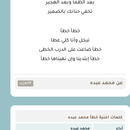
بعد الظمأ وبعد الهجير
تخفي حنانك بالضمير
خطأ خطأ
تبخل وأنا كلي عطا
خطأ ضاعت على الدرب الخطى
خطأ إبتدينا وإن نهيناها خطأ
عن محمد عبده
▾
المزيد
كلمات اغنية خطأ محمد عبده
أداء
محمد عبده