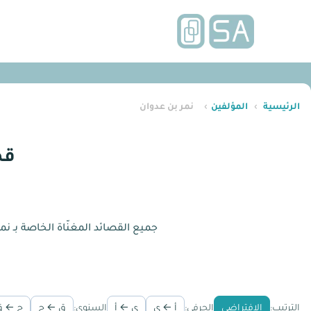
الرئيسية
›
المؤلفين
›
نمر بن عدوان
قص
جميع القصائد المغنّاة الخاصة بـ ن
الترتيب:
الافتراضي
الحرفي:
أ ← ي
ي ← أ
السنوي:
ق ← ج
ج ← ق