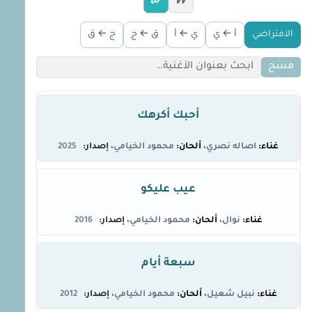
W
الافتراضي
أ ← ي
ي ← أ
ق ← ج
ج ← ق
مسح
أحبك أكرهك
اصاله نصري
محمود الخيامي
2025
عيب عليكو
نوال
محمود الخيامي
2016
سبعة أيام
نبيل شعيل
محمود الخيامي
2012