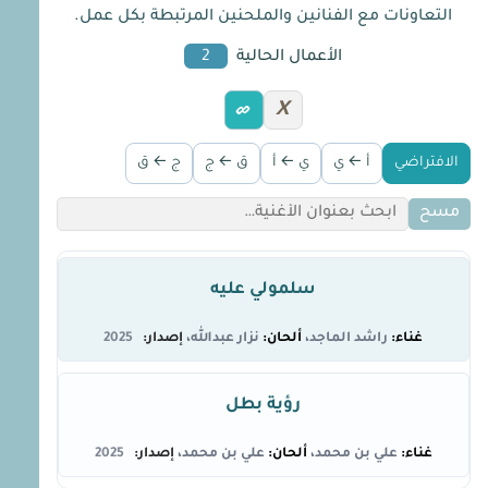
التعاونات مع الفنانين والملحنين المرتبطة بكل عمل.
الأعمال الحالية
2
X
الافتراضي
أ ← ي
ي ← أ
ق ← ج
ج ← ق
مسح
سلمولي عليه
راشد الماجد
نزار عبدالله
2025
رؤية بطل
علي بن محمد
علي بن محمد
2025