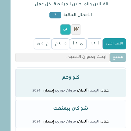
الفنانين والملحنين المرتبطة بكل عمل.
الأعمال الحالية
7
W
الافتراضي
أ ← ي
ي ← أ
ق ← ج
ج ← ق
مسح
كلو وهم
اليسا
مروان خوري
2024
شو كان بيمنعك
اليسا
مروان خوري
2024