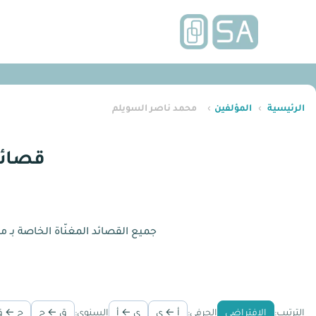
الرئيسية
›
المؤلفين
›
محمد ناصر السويلم
قصائد
جميع القصائد المغنّاة الخاصة بـ
الترتيب:
الافتراضي
الحرفي:
أ ← ي
ي ← أ
السنوي:
ق ← ج
ج ← ق