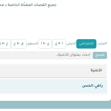
جميع القصائد المغنّاة الخاصة بـ 
الترتيب:
الافتراضي
الحرفي:
أ ← ي
ي ← أ
السنوي:
ق ← ج
ج ← ق
مسح
الأغنية
راهي الحس