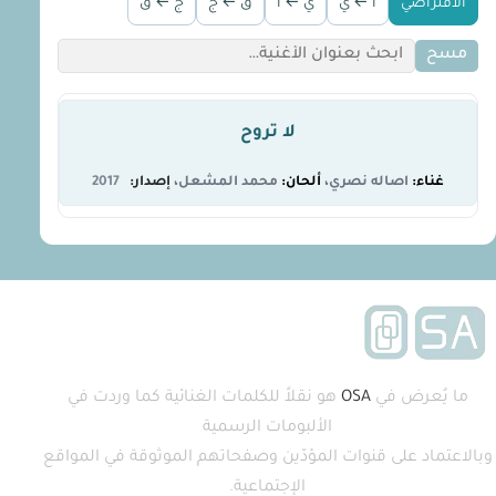
الافتراضي
أ ← ي
ي ← أ
ق ← ج
ج ← ق
مسح
لا تروح
اصاله نصري
محمد المشعل
2017
ما يُعرض في
OSA
هو نقلاً للكلمات الغنائية كما وردت في
الألبومات الرسمية
وبالاعتماد على قنوات المؤدّين وصفحاتهم الموثوقة في المواقع
الإجتماعية.