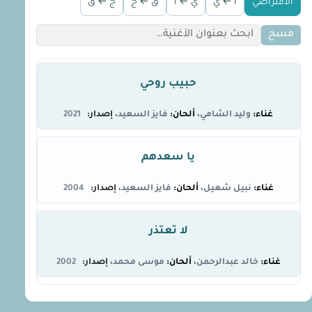
الافتراضي
أ ← ي
ي ← أ
ق ← ج
ج ← ق
مسح
حبيب روحي
وليد الشامي
فايز السعيد
2021
يا سعدهم
نبيل شعيل
فايز السعيد
2004
لا تعتذر
خالد عبدالرحمن
موسى محمد
2002