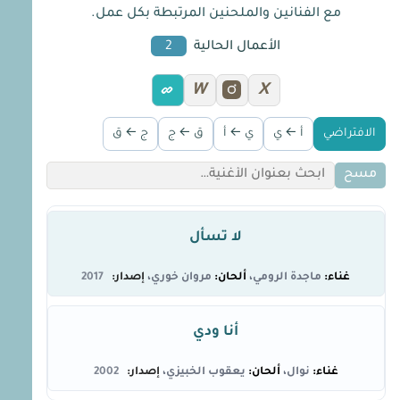
مع الفنانين والملحنين المرتبطة بكل عمل.
الأعمال الحالية
2
W
X
الافتراضي
أ ← ي
ي ← أ
ق ← ج
ج ← ق
مسح
لا تسأل
ماجدة الرومي
مروان خوري
2017
أنا ودي
نوال
يعقوب الخبيزي
2002