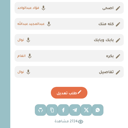
اصحى
فؤاد عبدالواحد
كله منك
عبدالمجيد عبدالله
بابك وبابك
نوال
بكره
انغام
تفاصيل
نوال
طلب تعديل
2724 مشاهدة