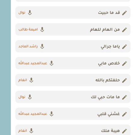
قد ما حبيت
نوال
من العام للعام
اميمة طالب
ياما جرالي
راشد الماجد
خلاص مابي
عبدالمجيد عبدالله
حلفتكم بالله
انغام
ما مات حبي لك
نوال
غشني قلبي
عبدالمجيد عبدالله
هيبة ملك
انغام