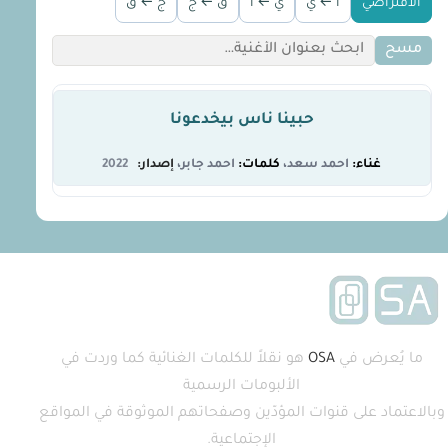
الافتراضي
أ ← ي
ي ← أ
ق ← ج
ج ← ق
مسح
حبينا ناس بيخدعونا
احمد سعد
احمد جابر
2022
ما يُعرض في
OSA
هو نقلاً للكلمات الغنائية كما وردت في
الألبومات الرسمية
وبالاعتماد على قنوات المؤدّين وصفحاتهم الموثوقة في المواقع
الإجتماعية.