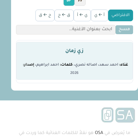
W
الافتراضي
أ ← ي
ي ← أ
ق ← ج
ج ← ق
مسح
زي زمان
احمد سعد
،
اصاله نصري
احمد ابراهيم
2026
ما يُعرض في
OSA
هو نقلاً للكلمات الغنائية كما وردت في