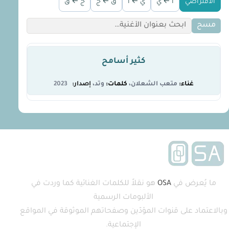
الافتراضي
أ ← ي
ي ← أ
ق ← ج
ج ← ق
مسح
كثير أسامح
متعب الشعلان
وتد
2023
ما يُعرض في
OSA
هو نقلاً للكلمات الغنائية كما وردت في
الألبومات الرسمية
وبالاعتماد على قنوات المؤدّين وصفحاتهم الموثوقة في المواقع
الإجتماعية.