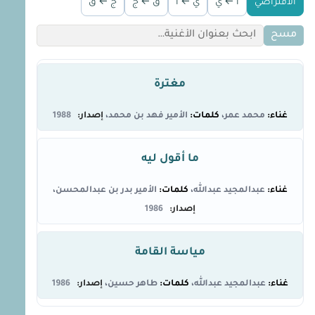
الافتراضي
أ ← ي
ي ← أ
ق ← ج
ج ← ق
مسح
مغترة
محمد عمر
الأمير فهد بن محمد
1988
ما أقول ليه
عبدالمجيد عبدالله
الأمير بدر بن عبدالمحسن
1986
مياسة القامة
عبدالمجيد عبدالله
طاهر حسين
1986