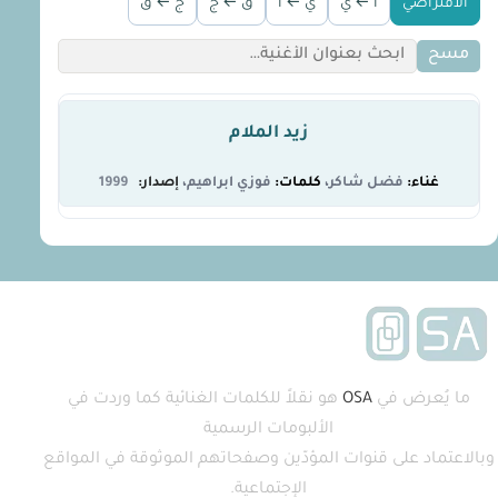
الافتراضي
أ ← ي
ي ← أ
ق ← ج
ج ← ق
مسح
زيد الملام
فضل شاكر
فوزي ابراهيم
1999
ما يُعرض في
OSA
هو نقلاً للكلمات الغنائية كما وردت في
الألبومات الرسمية
وبالاعتماد على قنوات المؤدّين وصفحاتهم الموثوقة في المواقع
الإجتماعية.