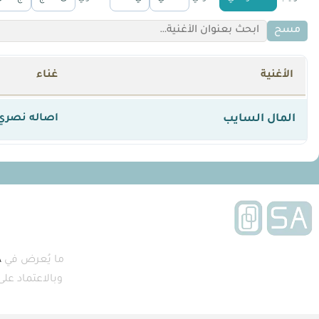
مسح
الأغنية
غناء
المال السايب
اصاله نصري
ما يُعرض في
A
وبالاعتماد عل