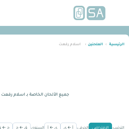
الرئيسية
›
الملحنين
›
اسلام رفعت
جميع الألحان الخاصة بـ اسلام رفعت 
الترتيب:
الافتراضي
الحرفي:
أ ← ي
ي ← أ
السنوي:
ق ← ج
ج ← ق