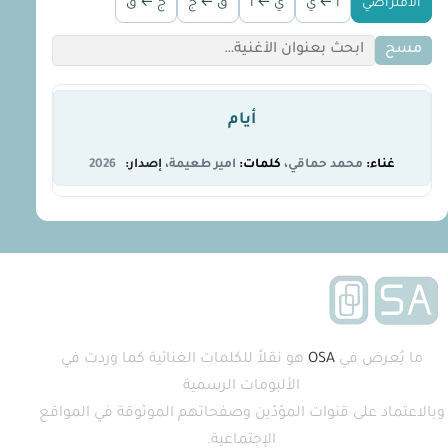
الافتراضي
أ ← ي
ي ← أ
ق ← ج
ج ← ق
مسح
أيام
محمد حماقي
امير طعيمة
2026
ما يُعرض في
OSA
هو نقلاً للكلمات الغنائية كما وردت في
الألبومات الرسمية
وبالاعتماد على قنوات المؤدّين وصفحاتهم الموثوقة في المواقع
الإجتماعية.