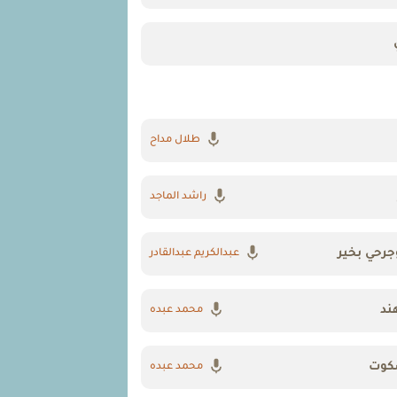
طلال مداح
راشد الماجد
جرحي بخير
عبدالكريم عبدالقادر
ند
محمد عبده
سكوت
محمد عبده