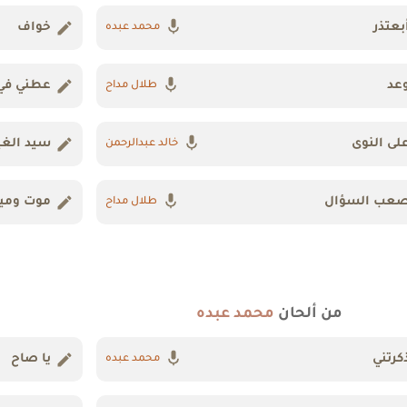
بعتذر
خواف
محمد عبده
عد
عطني في 
طلال مداح
لى النوى
سيد الغي
خالد عبدالرحمن
عب السؤال
موت وميل
طلال مداح
من ألحان
محمد عبده
كرتني
يا صاح
محمد عبده