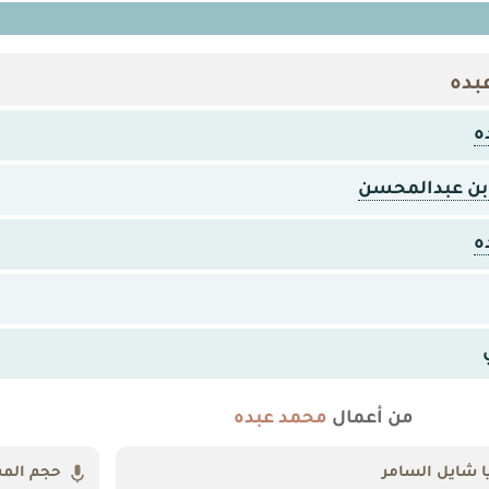
بده
ه
ر بن عبدالمحسن
ه
من أعمال
محمد عبده
ا شايل السامر
حجم الم