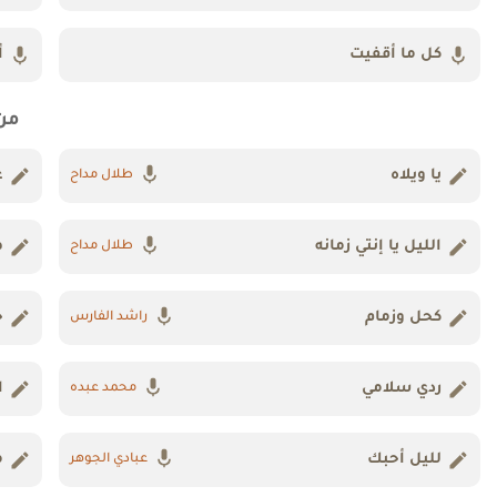
كل ما أقفيت
أ
من
يا ويلاه
ع
طلال مداح
الليل يا إنتي زمانه
ه
طلال مداح
كحل وزمام
خ
راشد الفارس
ردي سلامي
ا
محمد عبده
لليل أحبك
م
عبادي الجوهر