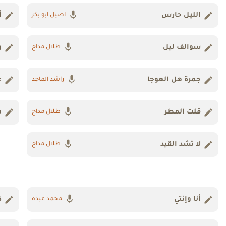
الليل حارس
أ
اصيل ابو بكر
سوالف ليل
و
طلال مداح
جمرة هل العوجا
ع
راشد الماجد
قلت المطر
ص
طلال مداح
لا تشد القيد
طلال مداح
أنا وإنتي
ذ
محمد عبده