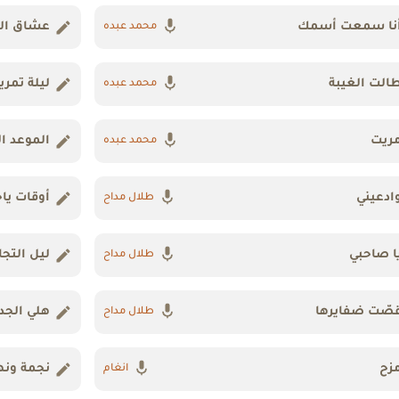
نا سمعت أسمك
عشاق ال
محمد عبده
الت الغيبة
ليلة تمري
محمد عبده
ريت
الموعد ال
محمد عبده
ادعيني
أوقات ياخ
طلال مداح
ا صاحبي
ليل التجا
طلال مداح
صّت ضفايرها
هلي الجد
طلال مداح
زح
نجمة ونه
انغام