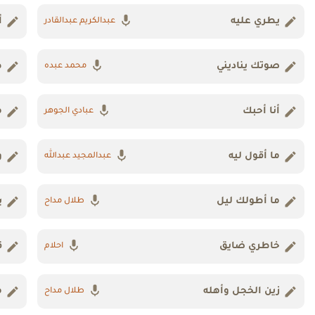
يطري عليه
أ
عبدالكريم عبدالقادر
صوتك يناديني
ط
محمد عبده
أنا أحبك
م
عبادي الجوهر
ما أقول ليه
و
عبدالمجيد عبدالله
ما أطولك ليل
ي
طلال مداح
خاطري ضايق
ق
احلام
زين الخجل وأهله
م
طلال مداح