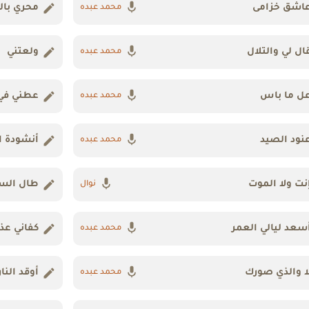
اشق خزامى
محري بال
محمد عبده
ال لي والتلال
ولعتني
محمد عبده
ل ما باس
عطني في 
محمد عبده
نود الصيد
أنشودة ا
محمد عبده
نت ولا الموت
طال الس
نوال
سعد ليالي العمر
كفاني عذ
محمد عبده
ا والذي صورك
أوقد النار
محمد عبده