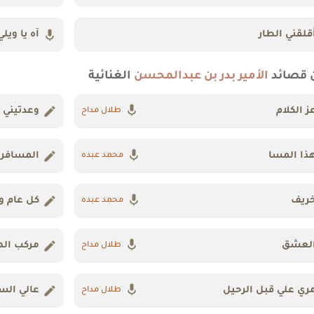
قلقني الطار
آه يا ويلي
 قصائد
الأمير بدر بن عبدالمحسن
الغنائية
ز الكلام
وعدتيني
طلال مداح
ذا المسا
المسافر
محمد عبده
ريف
كل عام و
محمد عبده
لعشق
مركب اله
طلال مداح
ري علي قبل الرحيل
عالي ال
طلال مداح