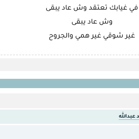
في غيابك تعتقد وش عاد يبقى
وش عاد يبقى
غير شوقي غير همي والجروح
 عبدالله