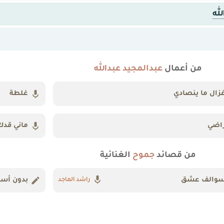
له
من أعمال
عبدالمجيد عبدالله
زال ما ينصادي
غلطة
اضي
ماني قدك
من قصائد
جموح
الغنائية
والف عشق
بدون أسم
راشد الماجد