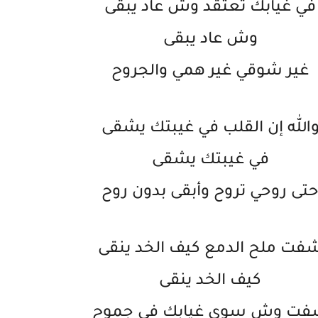
في غيابك تعتقد وش عاد يبقى
وش عاد يبقى
غير شوقي غير همي والجروح
الله إن القلب في غيبتك يشقى
في غيبتك يشقى
تى روحي تروح وأبقى بدون روح
فت ملح الدمع كيف الخد ينقى
كيف الخد ينقى
ت وش سوى غيابك في جموح