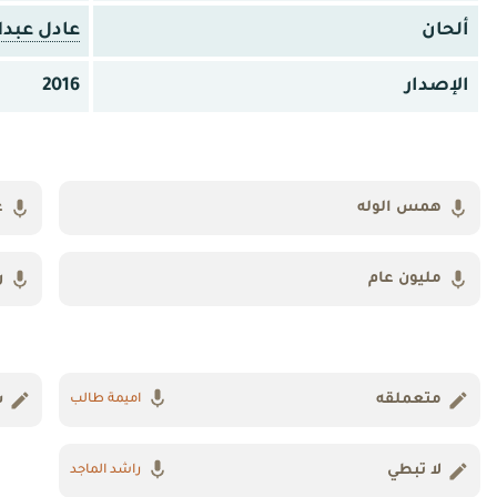
ألحان
عادل عبدال
الإصدار
2016
همس الوله
غ
مليون عام
ر
متعملقه
س
اميمة طالب
لا تبطي
راشد الماجد