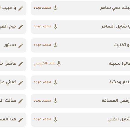
يتك معي ساهر
يا حبيب ا
محمد عبده
ا شايل السامر
جرح العي
محمد عبده
و تخليت
دستور
محمد عبده
الوا نسيته
عاشق خز
فهد الكبيسي
لدار وحشة
كفاني عذ
محمد عبده
رفض المسافة
سألت ال
محمد عبده
ايل الظبي
هذا المس
محمد عبده