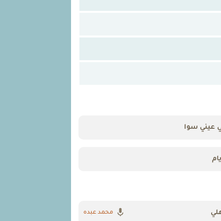
 عيني سوا
ام
هلي
محمد عبده