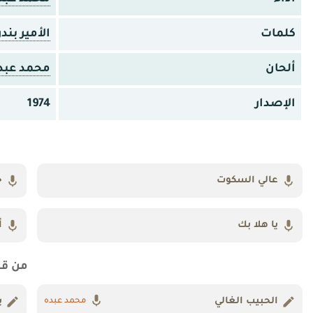
كلمات
الأمير بند
ألحان
محمد عبد
الإصدار
1974
عالي السكوت
خ
يا هلا بك
أ
من ق
الحبيب الغالي
ي
محمد عبده