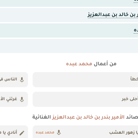
ر بن خالد بن عبدالعزيز
ه
من أعمال
محمد عبده
طأ
الناس في
حلى خبر
غرتني الأي
صائد
الأمير بندر بن خالد بن عبدالعزيز
الغنائية
ا زهور العشب
أنادي يا 
محمد عبده