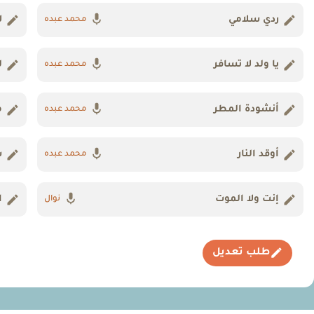
ردي سلامي
ل
محمد عبده
يا ولد لا تسافر
ل
محمد عبده
أنشودة المطر
م
محمد عبده
أوقد النار
س
محمد عبده
إنت ولا الموت
ا
نوال
طلب تعديل