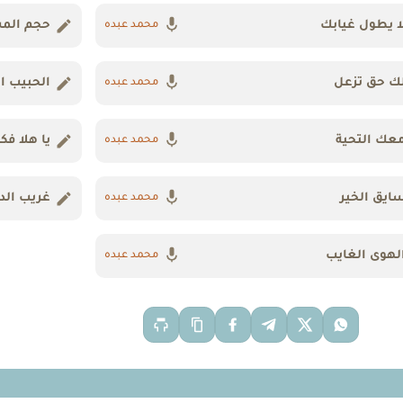
ا يطول غيابك
حجم الم
محمد عبده
ك حق تزعل
الحبيب ا
محمد عبده
عك التحية
يا هلا فك
محمد عبده
ايق الخير
غريب الدا
محمد عبده
لهوى الغايب
محمد عبده