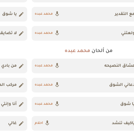
ع التقدير
يا شوق
محمد عبده
لعتني
لا تضايق
محمد عبده
من ألحان
محمد عبده
شاق النصيحه
من بادي 
محمد عبده
عاني الشوق
مركب اله
محمد عبده
ا شوق
أنا وإنتي
محمد عبده
اكيف تنشد
غالي
احلام