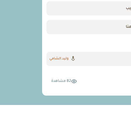
يب
نا
وليد الشامي
82 مشاهدة