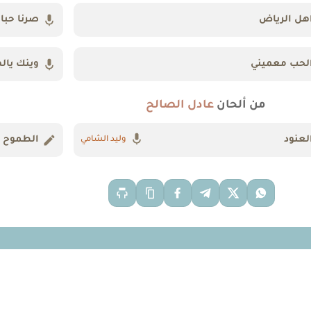
هل الرياض
صرنا حبا
لحب معميني
وينك ياله
من ألحان
عادل الصالح
لعنود
الطموح
وليد الشامي