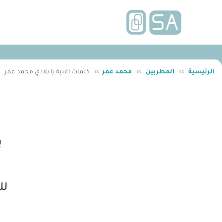
الرئيسية
››
المطربين
››
محمد عمر
››
كلمات اغنية يا بلادي محمد عمر
ي
لك