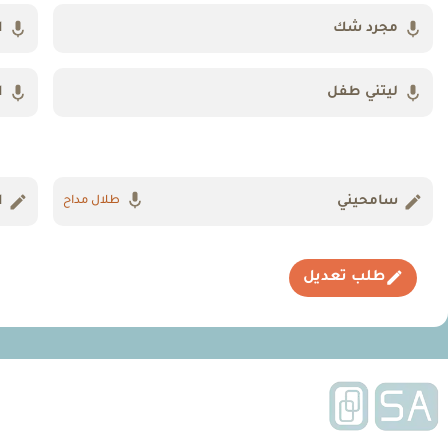
مجرد شك
ا
ليتني طفل
ا
سامحيني
ا
طلال مداح
طلب تعديل