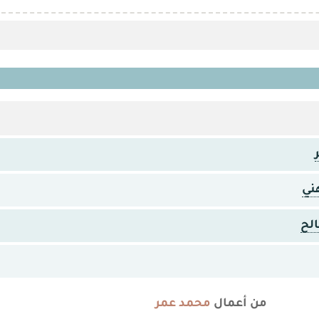
ني
لح
من أعمال
محمد عمر