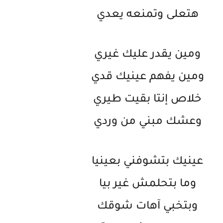
هتعلى وتمنعه يعدي
ومين يقدر عليك غيري
ومين يفهم عينيك قدي
خلاص إنتا بقيت طيري
وعشك مبني من وردي
عينيك بتشوفني بعينيا
وما بتحلمش غير بيا
وبتخبي آهات شوقك