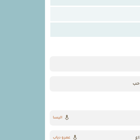
حب
اليسا
اع
عمرو دياب