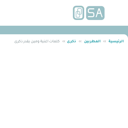
الرئيسية
››
المطربين
››
ذكرى
››
كلمات اغنية ومين يقدر ذكرى