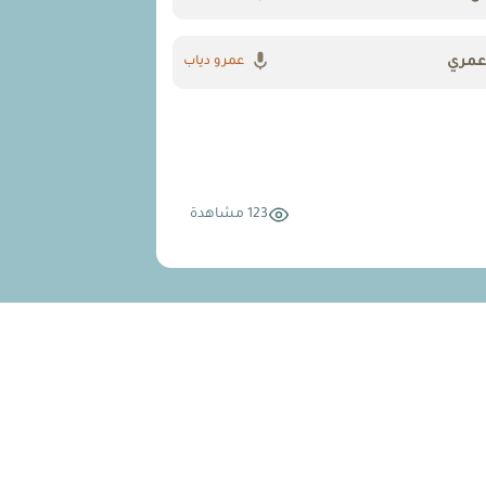
 عمري
عمرو دياب
123 مشاهدة