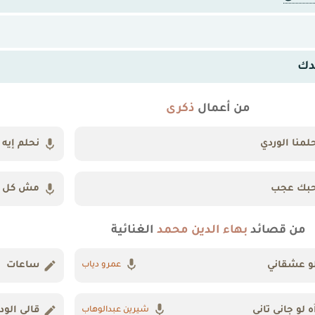
دك
من أعمال
ذكرى
لمنا الوردي
نحلم إيه
بك عجب
مش كل 
من قصائد
بهاء الدين محمد
الغنائية
و عشقاني
ساعات
عمرو دياب
ه لو جاني تاني
قالي الود
شيرين عبدالوهاب