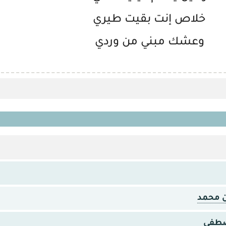
خلاص إنت بقيت طيري
وعشك مبني من وردي
ن محمد
طفى