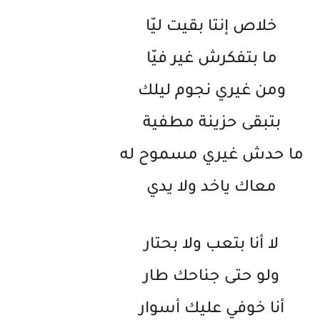
خلاص إنتا بقيت ليّا
ما بتفكرش غير فيّا
ومن غيري نجوم ليلك
بتبقى حزينة مطفية
ما حدش غيري مسموح له
معاك ياخد ولا يدي
لا أنا بتعب ولا بحتار
ولو حتى جناحك طار
أنا خوفي عليك أسوار