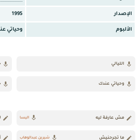
الإصدار
1995
الألبوم
وحياتي عن
الليالي
ح
وحياتي عندك
ح
مش عارفة ليه
ل
اليسا
ما تجرحنيش
آ
شيرين عبدالوهاب