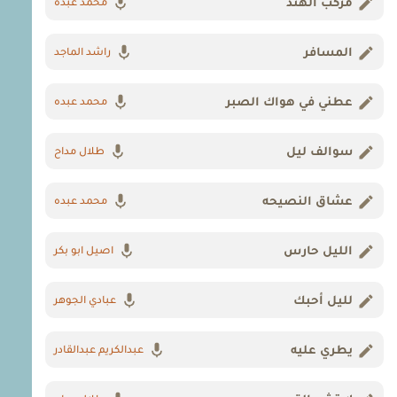
مركب الهند
محمد عبده
المسافر
راشد الماجد
عطني في هواك الصبر
محمد عبده
سوالف ليل
طلال مداح
عشاق النصيحه
محمد عبده
الليل حارس
اصيل ابو بكر
لليل أحبك
عبادي الجوهر
يطري عليه
عبدالكريم عبدالقادر