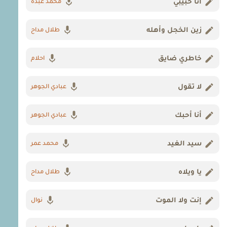
أنا حبيبي
محمد عبده
زين الخجل وأهله
طلال مداح
خاطري ضايق
احلام
لا تقول
عبادي الجوهر
أنا أحبك
عبادي الجوهر
سيد الغيد
محمد عمر
يا ويلاه
طلال مداح
إنت ولا الموت
نوال