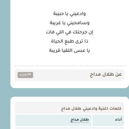
وادعيني يا حبيبة
وسامحيني يا غريبة
إن جرحتك في اللي فات
ذا ترى طبع الحياة
يا عسى اللقيا قريبة
عن طلال مداح
▾
المزيد
كلمات اغنية وادعيني طلال مداح
أداء
طلال مداح