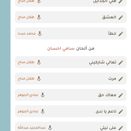
هلي الجدايل
طلال مداح
العشق
طلال مداح
خطأ
محمد عبده
من ألحان
سامي احسان
تعالي شاركيني
طلال مداح
مرت
طلال مداح
معاك حق
عبادي الجوهر
ناعم يا ندى
عبادي الجوهر
على نيتي
عبدالمجيد عبدالله