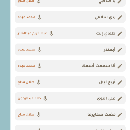
يا صاحبي
طلال مداح
ردي سلامي
محمد عبده
ظماي إنت
عبدالكريم عبدالقادر
أبعتذر
محمد عبده
أنا سمعت أسمك
محمد عبده
أربع ليال
طلال مداح
على النوى
خالد عبدالرحمن
قصّت ضفايرها
طلال مداح