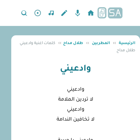
الرئيسية
››
المطربين
››
طلال مداح
››
كلمات اغنية وادعيني
طلال مداح
وادعيني
وادعيني
لا تردين الملامة
وادعيني
لا تخافين الندامة