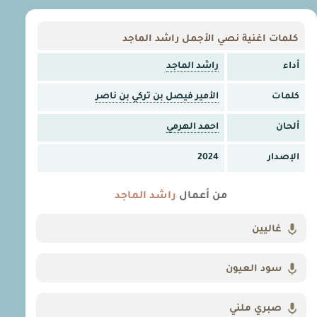
كلمات اغنية نصي الأجمل راشد الماجد
أداء
راشد الماجد
كلمات
الأمير فيصل بن تركي بن ناصر
ألحان
احمد الهرمي
الإصدار
2024
من أعمال
راشد الماجد
غاليين
سود العيون
صبري ملني