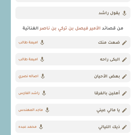
يقول راشد
من قصائد
الأمير فيصل بن تركي بن ناصر
الغنائية
ضعت منك
اميمة طالب
البكى راحه
اميمة طالب
بعض الأحيان
اصاله نصري
أهلين بالفرقا
راشد الفارس
يا مالي عيني
ماجد المهندس
ذيك الليالي
محمد عبده