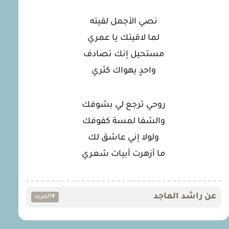
نصي الأجمل لقيته
لما لاقيتك يا عمري
مستحيل إنك تصادف
واحدٍ يهواك كثري
روحي ترجع لي بشوفك
والشفا لمسة كفوفك
ولولا إني عاشق لك
ما أزهرت أبيات شعري
عن راشد الماجد
▾
المزيد