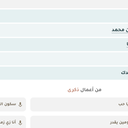
ن محمد
دك
من أعمال
ذكرى
ا حب
سكون الغ
مين يقدر
أنا زي زم