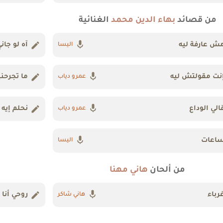
من قصائد
بهاء الدين محمد
الغنائية
ش عارفة ليه
آه لو جاني
اليسا
نت مقولتش ليه
ما تجرح
عمرو دياب
الي الوداع
نحلم إيه
عمرو دياب
اعات
اليسا
من ألحان
هاني مهنا
رباء
روحي أنا
هاني شاكر