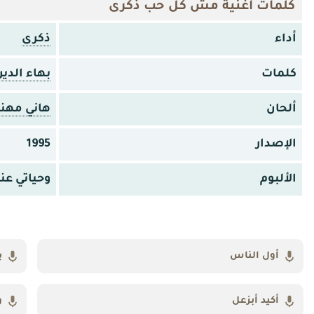
كلمات اغنية مش كل حب ذكرى
أداء
ذكرى
كلمات
بهاء الدي
ألحان
هاني مهنا
الإصدار
1995
الألبوم
وحياتي عن
أول الناس
ي
أكيد أبزعل
و