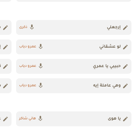
إرجعلي
م
ذكرى
لو عشقاني
إ
عمرو دياب
حبيبي يا عمري
ق
عمرو دياب
وهي عاملة إيه
س
عمرو دياب
يا هوى
غ
هاني شاكر