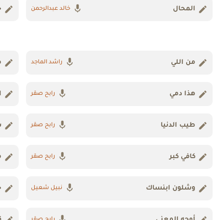
المحال
خ
خالد عبدالرحمن
من اللي
م
راشد الماجد
هذا دمي
ا
رابح صقر
طيب الدنيا
س
رابح صقر
كافي كبر
م
رابح صقر
وشلون ابنساك
ح
نبيل شعيل
أوجه المعنى
ق
رابح صقر