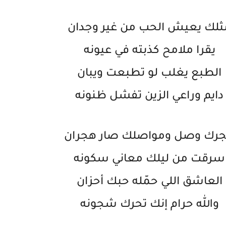
ثلك يعيش الحب من غير وجدان
يقرا ملامح كذبته في عيونه
الطبع يغلب لو تطبعت ويبان
دايم وراعي الزين تفشل ظنونه
رك وصل ومواصلك صار هجران
سرقت من ليلك معاني سكونه
العاشق اللي حمّله حبك أحزان
والله حرام إنك تحرك شجونه