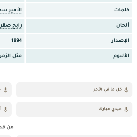
كلمات
الأمير س
ألحان
رابح صقر
الإصدار
1994
الألبوم
مثل الزمن
كل ما في الأمر
ط
عيدي مبارك
أ
من قص