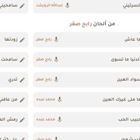
سرتيني
سامحيني
عبدالله الرويشد
من ألحان
رابح صقر
ا عاش
زودتها
رابح صقر
لدنيا ما تسوى
سامحت 
رابح صقر
واد العين
تدري
رابح صقر
ا ملى غيرك العين
من عافني
محمد عبده
بيب الحب
رمش الم
محمد عبده
در شعور
على كثر 
رابح صقر