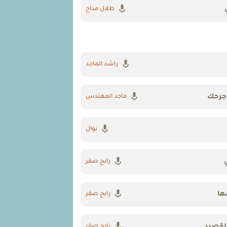
طلال مداح
راشد الماجد
جرحك
ماجد المهندس
نوال
رابح صقر
ها
رابح صقر
القصيد
رابح صقر