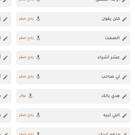
كلن يقول
إ
رابح صقر
الصمت
ت
رابح صقر
عشر أشياء
أ
رابح صقر
لي صاحب
أ
رابح صقر
هدي بالك
س
نوال
اللي تبيه
و
رابح صقر
منهو غيرك
م
رابح صقر