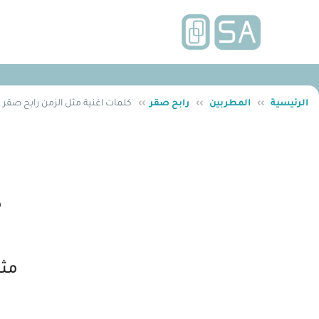
الرئيسية
››
المطربين
››
رابح صقر
››
كلمات اغنية مثل الزمن رابح صقر
م
مثل