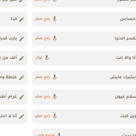
حساس
كذا
رابح صقر
كسر الدنيا
يارب قدرن
رابح صقر
نا والا إنت
ألف من 
نوال
بشرك عايش
غلطة وح
رابح صقر
لام عيون
غرام أطف
رابح صقر
ين كنت
أنا لا اح
رابح صقر
ا دريت
اميمة طالب