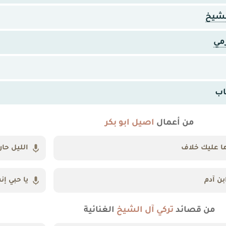
لشيخ
مي
اب
من أعمال
اصيل ابو بكر
ا عليك خلاف
الليل حا
بن آدم
يا حبي إن
من قصائد
تركي آل الشيخ
الغنائية