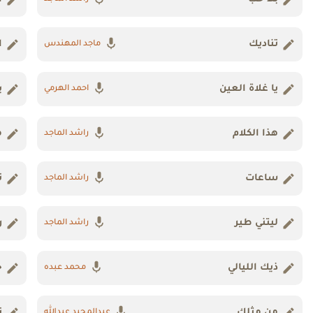
تناديك
ا
ماجد المهندس
يا غلاة العين
ب
احمد الهرمي
هذا الكلام
م
راشد الماجد
ساعات
ن
راشد الماجد
ليتني طير
ر
راشد الماجد
ذيك الليالي
خ
محمد عبده
من مثلك
ت
عبدالمجيد عبدالله