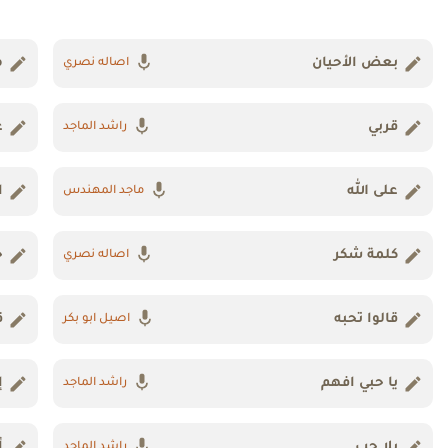
بعض الأحيان
م
اصاله نصري
قربي
ع
راشد الماجد
على الله
ا
ماجد المهندس
كلمة شكر
خ
اصاله نصري
قالوا تحبه
ق
اصيل ابو بكر
يا حبي افهم
إ
راشد الماجد
بلا حب
أ
راشد الماجد