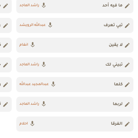
ما فيه أحد
ط
راشد الماجد
تبي تعرف
ع
عبدالله الرويشد
لا يقين
ك
انغام
تبيني لك
خ
راشد الماجد
كلما
و
عبدالمجيد عبدالله
لربما
ت
راشد الماجد
الفرقا
احلام