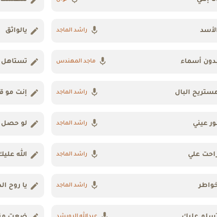
لأسد
يالواثق
راشد الماجد
دون أسماء
تستاهل ا
ماجد المهندس
ستريح البال
إنت مو قد
راشد الماجد
ور عيني
لو حصل
راشد الماجد
احت علي
الله عليك
راشد الماجد
واطر
يا روح الد
راشد الماجد
سلم عليك
ضعت من
عبدالله الرويشد