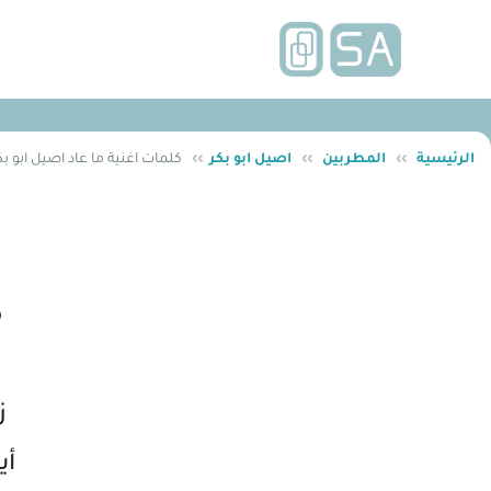
الرئيسية
››
المطربين
››
اصيل ابو بكر
››
كلمات اغنية ما عاد اصيل ابو بك
م
ز
أي