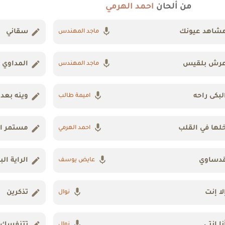
من ألحان
احمد الهرمي
شاهد عيونك
سقاني
ماجد المهندس
رش بلقيس
المداوي
ماجد المهندس
لبكى راحه
وينه بعد 
اميمة طالب
لها في القلب
مستمر ا
احمد الهرمي
دساوي
الراية ال
عايض يوسف
لا إنت
تذكرين
نوال
نا إنتي
تتنفسك د
نوال