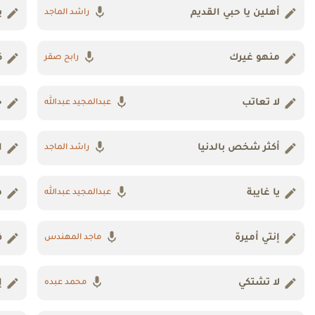
أهلين يا حبي القديم
ب
راشد الماجد
منهو غيرك
ك
رابح صقر
لا تعاتب
خ
عبدالمجيد عبدالله
أكثر شخص بالدنيا
ا
راشد الماجد
يا غايبة
ه
عبدالمجيد عبدالله
إنتي أميرة
ف
ماجد المهندس
لا تشتكي
إ
محمد عبده