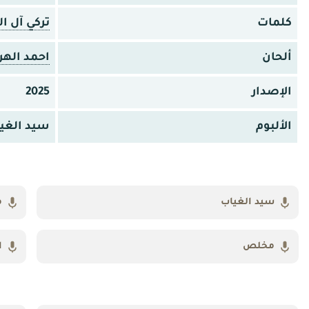
كلمات
تركي آل ا
ألحان
احمد الهر
الإصدار
2025
الألبوم
سيد الغي
سيد الغياب
م
مخلص
ا