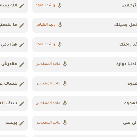
ترجعين
الله يسا
راشد الماجد
مل جميلك
ما نقصن
وليد الشامي
ذ راحتك
هذا دمي
راشد الماجد
لدنيا دوارة
مقدرش ع
ماجد المهندس
دوء
عساك عا
ماجد المهندس
هموه
سيف الع
ماجد المهندس
لى متى
بزعمه
ماجد المهندس