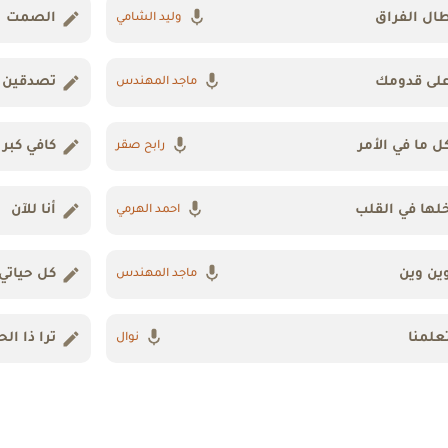
ال الفراق
الصمت
وليد الشامي
لى قدومك
تصدقين
ماجد المهندس
ل ما في الأمر
كافي كبر
رابح صقر
لها في القلب
أنا للآن
احمد الهرمي
ين وين
كل حياتي
ماجد المهندس
علمنا
ترا ذا الح
نوال