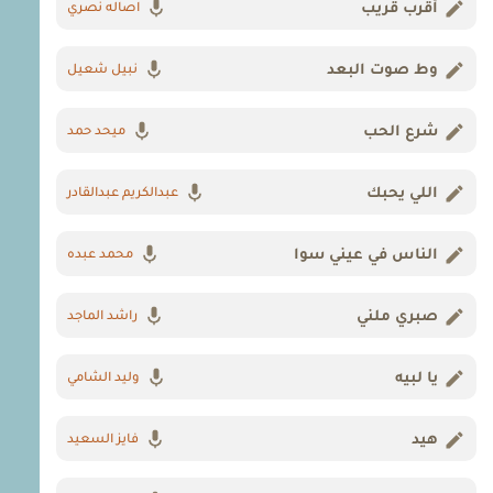
أقرب قريب
اصاله نصري
وط صوت البعد
نبيل شعيل
شرع الحب
ميحد حمد
اللي يحبك
عبدالكريم عبدالقادر
الناس في عيني سوا
محمد عبده
صبري ملني
راشد الماجد
يا لبيه
وليد الشامي
هيد
فايز السعيد