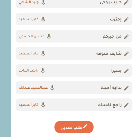
حبيب روحي
وليد الشامي
إحترت
فايز السعيد
من جبركم
حسين الجسمي
شايف شوفه
فايز السعيد
جميرا
راشد الماجد
بداية أحبك
عبدالمجيد عبدالله
راجع نفسك
فايز السعيد
طلب تعديل