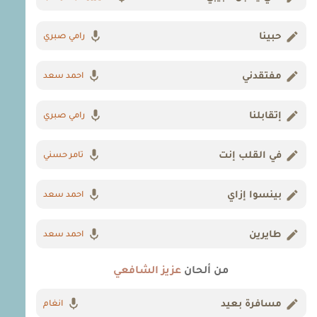
حبينا
رامي صبري
مفتقدني
احمد سعد
إتقابلنا
رامي صبري
في القلب إنت
تامر حسني
بينسوا إزاي
احمد سعد
طايرين
احمد سعد
من ألحان
عزيز الشافعي
مسافرة بعيد
انغام