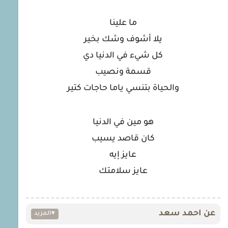
ما علينا
يلا أشوف وشك بخير
كل شيء في الدنيا دي
قسمة ونصيب
والحياة بتنسي ياما حاجات كتير
هو مين في الدنيا
كان قاصد يسيب
عايز إيه
عايز سلامتك
عن احمد سعد
▾
المزيد