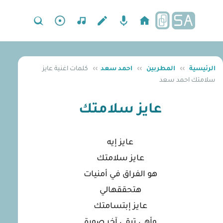
الرئيسية
››
المطربين
››
احمد سعد
››
كلمات اغنية عايز
سلامتك احمد سعد
عايز سلامتك
عايز إيه
عايز سلامتك
هو الفراق في أمنيات
هتحققهالي
عايز إبتسامتك
وأهي تبقى آخر صورة