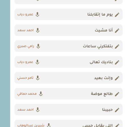
يوم ما إتقابلنا
عمرو دياب
أنا مشيت
احمد سعد
بتفتكرني ساعات
رامي صبري
بناديك تعالى
عمرو دياب
وإنت بعيد
تامر حسني
طالع موضة
محمد حماقي
حبيبنا
احمد سعد
اللي يقابل حبيبي
شيرين عبدالوهاب