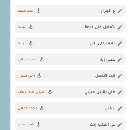
ع الجرار
احمد سعد
بتمايل على Beat
اليسا
دايما على بالي
اليسا
يعني إيه
محمد حماقي
إنت الأصل
رامي صبري
اللي يقابل حبيبي
شيرين عبدالوهاب
بلغني
محمد حماقي
في القلب إنت
تامر حسني