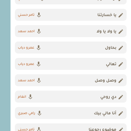
يا خسارتنا
تامر حسني
يا ولا يا ولا
احمد سعد
بحاول
عمرو دياب
تعالي
عمرو دياب
وصل وصل
احمد سعد
دي روحي
انغام
أنا مالي بيك
رامي صبري
موضوع رجوعنا
تامر حسني