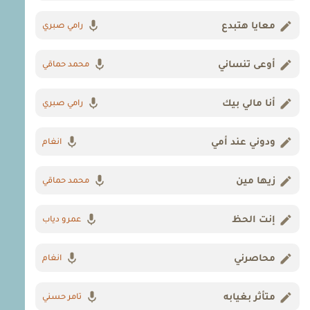
معايا هتبدع
رامي صبري
أوعى تنساني
محمد حماقي
أنا مالي بيك
رامي صبري
ودوني عند أمي
انغام
زيها مين
محمد حماقي
إنت الحظ
عمرو دياب
محاصرني
انغام
متأثر بغيابه
تامر حسني