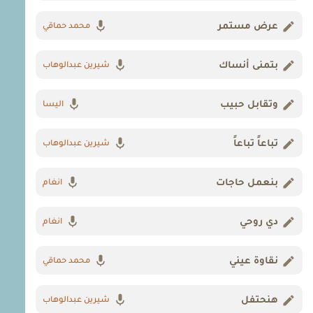
عرض مستمر
محمد حماقي
بتمنى أنساك
شيرين عبدالوهاب
وتقابل حبيب
اليسا
تباعاً تباعاً
شيرين عبدالوهاب
بنعمل حاجات
انغام
دي روحي
انغام
نقاوة عيني
محمد حماقي
هنحتفل
شيرين عبدالوهاب