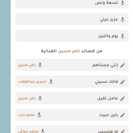
تسعة ونص
عزيز عيني
يوم واتنين
من قصائد
تامر حسين
الغنائية
إنتي مجنناهم
رامي صبري
قالك نسيني
شيرين عبدالوهاب
عامل تقيل
رامي صبري
باين حبيت
عمرو دياب
لو هتسيب
محمد حماقي