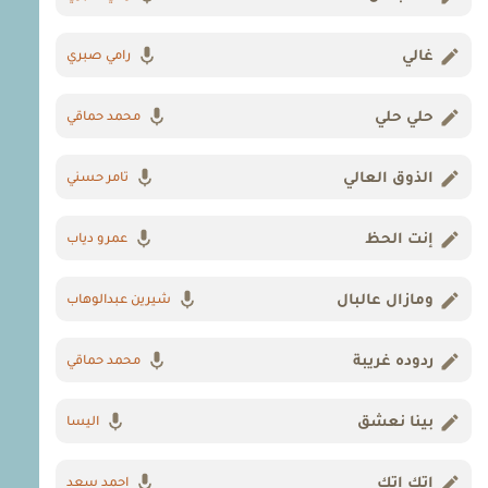
غالي
رامي صبري
حلي حلي
محمد حماقي
الذوق العالي
تامر حسني
إنت الحظ
عمرو دياب
ومازال عالبال
شيرين عبدالوهاب
ردوده غريبة
محمد حماقي
بينا نعشق
اليسا
اتك اتك
احمد سعد