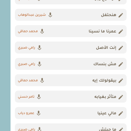
هنحتفل
شيرين عبدالوهاب
عمرنا ما نسينا
محمد حماقي
إنت الأصل
رامي صبري
مش بنساك
رامي صبري
بيقولولك إيه
محمد حماقي
متأثر بغيابه
تامر حسني
مالي عينيا
عمرو دياب
ما حبتش
رامي صبري