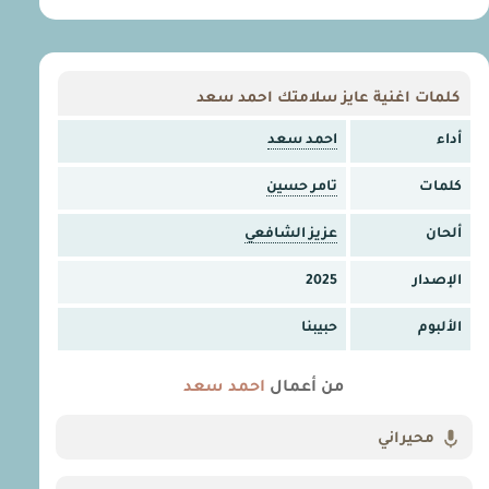
كلمات اغنية عايز سلامتك احمد سعد
أداء
احمد سعد
كلمات
تامر حسين
ألحان
عزيز الشافعي
الإصدار
2025
الألبوم
حبيبنا
من أعمال
احمد سعد
محيراني