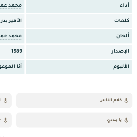
أداء
محمد عمر
كلمات
الأمير بد
ألحان
محمد عمر
الإصدار
1989
الألبوم
أنا الموعو
كلام الناس
ا
يا بلادي
ح