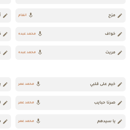
مزح
أ
انغام
خواف
ك
محمد عبده
مريت
ع
محمد عبده
خيم على قلبي
ي
محمد عمر
صرنا حبايب
ل
محمد عمر
يا سيدهم
س
محمد عمر