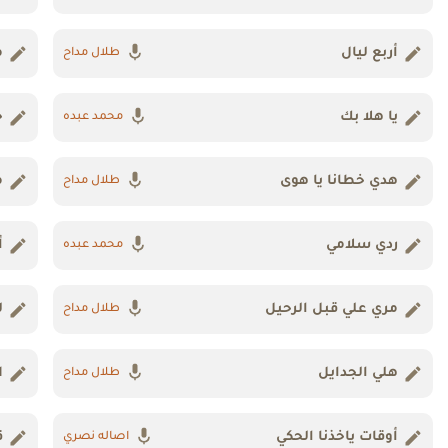
أربع ليال
م
طلال مداح
يا هلا بك
خ
محمد عبده
هدي خطانا يا هوى
م
طلال مداح
ردي سلامي
أ
محمد عبده
مري علي قبل الرحيل
ل
طلال مداح
هلي الجدايل
ا
طلال مداح
أوقات ياخذنا الحكي
ق
اصاله نصري