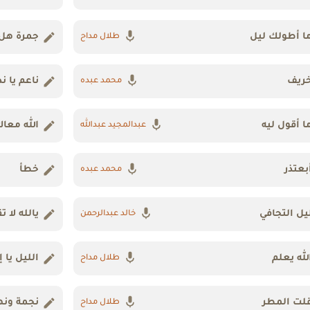
ا أطولك ليل
جمرة هل 
طلال مداح
ريف
ناعم يا ن
محمد عبده
ا أقول ليه
الله معا
عبدالمجيد عبدالله
بعتذر
خطأ
محمد عبده
يل التجافي
يالله لا
خالد عبدالرحمن
لله يعلم
الليل يا إ
طلال مداح
لت المطر
نجمة ونه
طلال مداح