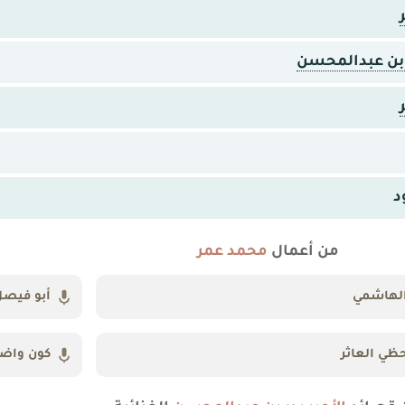
ر بن عبدالمحسن
د
من أعمال
محمد عمر
لهاشمي
أبو فيص
ظي العاثر
كون واض