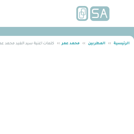
الرئيسية
››
المطربين
››
محمد عمر
››
كلمات اغنية سيد الغيد محمد عم