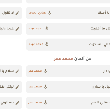
نا أحبك
لا تقول
عبادي الجوهر
ل ما أقفيت
غربة ولي
محمد عبده
الي السكوت
محمد عبده
من ألحان
محمد عمر
ا دار
سلام يا ن
محمد عمر
يل يا ساري
ليتني طف
محمد عمر
قاني الهم
يسألوني 
محمد عمر