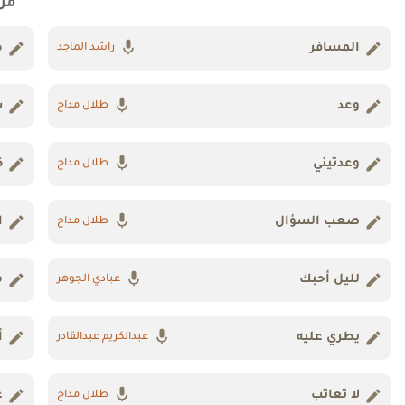
من
المسافر
ط
راشد الماجد
وعد
س
طلال مداح
وعدتيني
ك
طلال مداح
صعب السؤال
ا
طلال مداح
لليل أحبك
م
عبادي الجوهر
يطري عليه
أ
عبدالكريم عبدالقادر
لا تعاتب
ع
طلال مداح