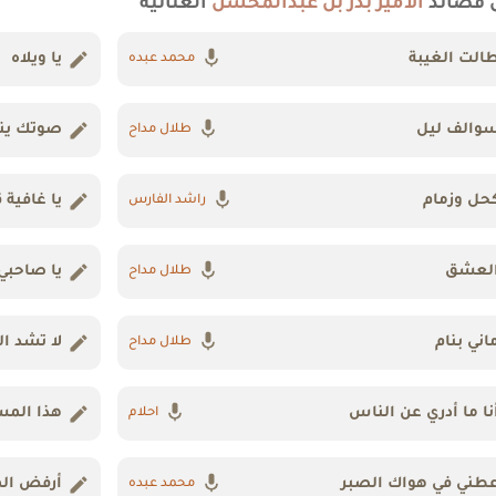
 قصائد
الأمير بدر بن عبدالمحسن
الغنائية
الت الغيبة
يا ويلاه
محمد عبده
والف ليل
صوتك ينا
طلال مداح
حل وزمام
يا غافية 
راشد الفارس
لعشق
يا صاحبي
طلال مداح
اني بنام
لا تشد ال
طلال مداح
نا ما أدري عن الناس
هذا المس
احلام
طني في هواك الصبر
أرفض ال
محمد عبده