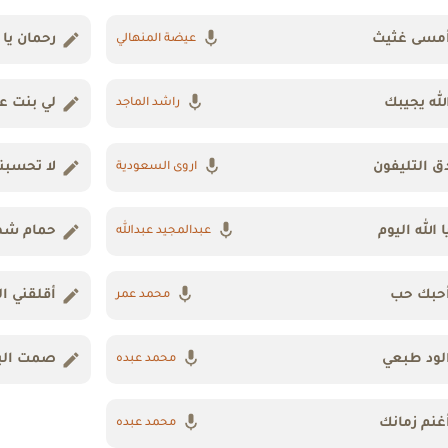
مسى غثيث
رحمان يا 
عيضة المنهالي
لله يجيبك
لي بنت ع
راشد الماجد
ق التليفون
لا تحسبن
اروى السعودية
ا الله اليوم
حمام شه
عبدالمجيد عبدالله
حبك حب
أقلقني ال
محمد عمر
لود طبعي
صمت الب
محمد عبده
غنم زمانك
محمد عبده