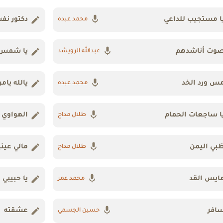
ا مستجيب للداعي
دكتور نف
محمد عبده
وت أناشدهم
يا شمس
عبدالله الرويشد
س ورد الخد
يالله يا
محمد عبده
ا ساجعات الحمام
الهواوي
طلال مداح
بي اليمن
مالي عيني
طلال مداح
ايس القد
يا حبيبي
محمد عمر
افر
عشقته
حسين الجسمي