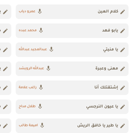
كلام العين
ي
عمرو دياب
يابو فهد
ص
محمد عبده
يا منيتي
م
عبدالمجيد عبدالله
معنى وعبرة
ي
عبدالله الرويشد
إشتقتلك أنا
ظ
راغب علامة
يا عيون النرجسي
م
طلال مداح
يا طير يا خافق الريش
س
اميمة طالب