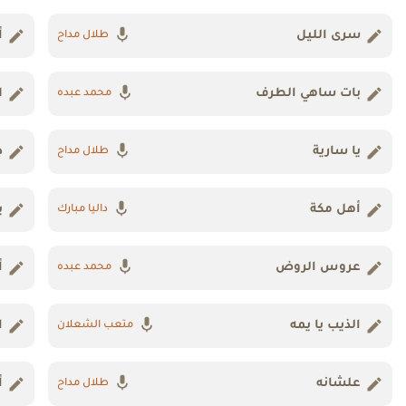
سرى الليل
أ
طلال مداح
بات ساهي الطرف
ا
محمد عبده
يا سارية
د
طلال مداح
أهل مكة
ي
داليا مبارك
عروس الروض
أ
محمد عبده
الذيب يا يمه
ا
متعب الشعلان
علشانه
أ
طلال مداح