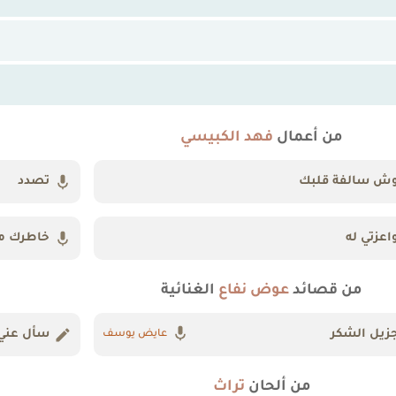
من أعمال
فهد الكبيسي
ش سالفة قلبك
تصدد
اعزتي له
خاطرك م
من قصائد
عوض نفاع
الغنائية
زيل الشكر
سأل عني
عايض يوسف
من ألحان
تراث