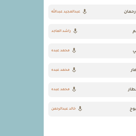
رحمان
عبدالمجيد عبدالله
م
راشد الماجد
ي
محمد عبده
ار
محمد عبده
طار
محمد عبده
وح
خالد عبدالرحمن