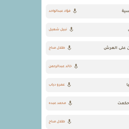
سية
فؤاد عبدالواحد
نبيل شعيل
من على العرش
طلال مداح
خالد عبدالرحمن
ا
عمرو دياب
 حكمت
محمد عبده
طلال مداح