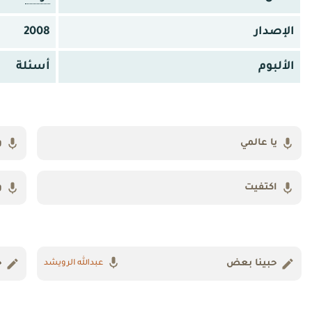
الإصدار
2008
الألبوم
أسئلة
يا عالمي
و
اكتفيت
و
حبينا بعض
ج
عبدالله الرويشد