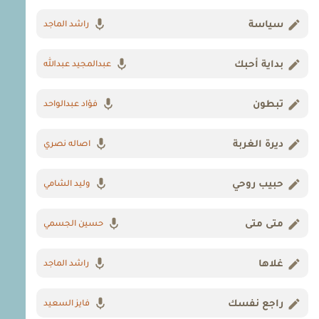
سياسة
راشد الماجد
بداية أحبك
عبدالمجيد عبدالله
تبطون
فؤاد عبدالواحد
ديرة الغربة
اصاله نصري
حبيب روحي
وليد الشامي
متى متى
حسين الجسمي
غلاها
راشد الماجد
راجع نفسك
فايز السعيد