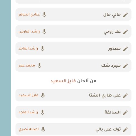
حالي حال
عبادي الجوهر
غلا روحي
راشد الفارس
معذور
راشد الماجد
مجرد شك
محمد عمر
من ألحان
فايز السعيد
على طاري الشتا
فايز السعيد
السالفة
راشد الماجد
توك على بالي
اصاله نصري