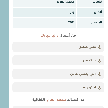
كلمات
محمد الغرير
ألحان
وتر
الإصدار
2017
من أعمال
داليا مبارك
قلبي صادق
حبك سراب
اللي يمشي عادي
لا تردونه
من قصائد
محمد الغرير
الغنائية