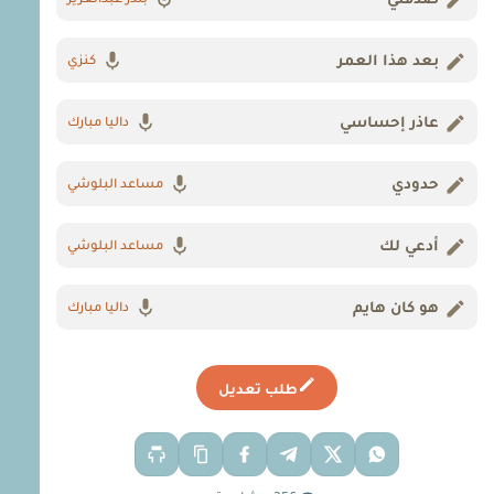
صدقني
بندر عبدالعزيز
بعد هذا العمر
كنزي
عاذر إحساسي
داليا مبارك
حدودي
مساعد البلوشي
أدعي لك
مساعد البلوشي
هو كان هايم
داليا مبارك
طلب تعديل