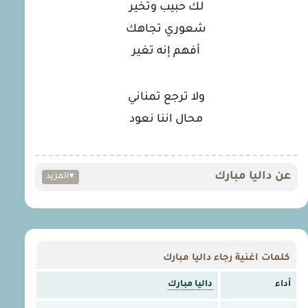
لك حبيب وتخير
شعوري تجاهك
أفهم إنه تغير
ولا ترجع تمناني
محال اننا نعود
عن داليا مبارك
▾
المزيد
كلمات اغنية رجاء داليا مبارك
أداء
داليا مبارك