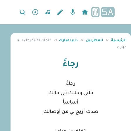
الرئيسية
››
المطربين
››
داليا مبارك
››
كلمات اغنية رجاء داليا
مبارك
رجاءً
رجاءً
خلني وخليك في حالك
أساساً
صدك أريح لي من أوصالك