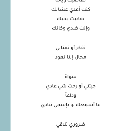
تغاضيت وياما
كنت أعدي عشانك
تفانيت بحبك
وإنت ضدي وكانك
تفكر أو تمناني
محال إننا نعود
سواءً
جيتني أو رحت شي عادي
وداعاً
ما أسمعك لو بإسمي تنادي
ضروري تلاقي