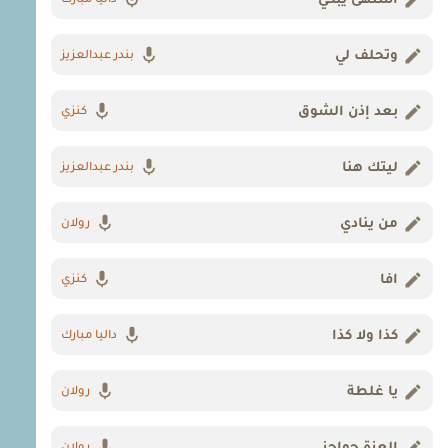
اشتهى يبكي
داليا مبارك
وتحلف لي
بندر عبدالعزيز
بعد إذن الشوق
كنزي
ليتك هنا
بندر عبدالعزيز
من ينادي
رولان
افا
كنزي
كذا ولا كذا
داليا مبارك
يا غلطة
رولان