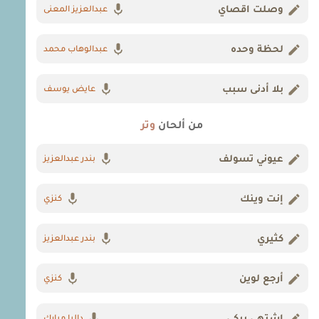
وصلت اقصاي
عبدالعزيز المعنى
لحظة وحده
عبدالوهاب محمد
بلا أدنى سبب
عايض يوسف
من ألحان
وتر
عيوني تسولف
بندر عبدالعزيز
إنت وينك
كنزي
كثيري
بندر عبدالعزيز
أرجع لوين
كنزي