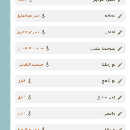
العزة حواجز
رولان
لحظه
بندر عبدالعزيز
أمامي
بندر عبدالعزيز
نفوسنا تهدى
مساعد البلوشي
لو رحلنا
مساعد البلوشي
لو تنفع
كنزي
وين سارح
كنزي
واقعي
كنزي