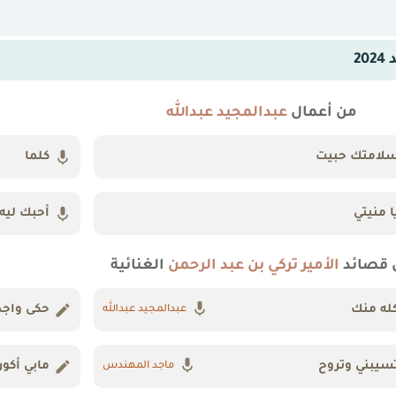
20
من أعمال
عبدالمجيد عبدالله
لامتك حبيت
كلما
ا منيتي
أحبك ليه
 قصائد
الأمير تركي بن عبد الرحمن
الغنائية
له منك
حكى واجد
عبدالمجيد عبدالله
سيبني وتروح
مابي أكو
ماجد المهندس