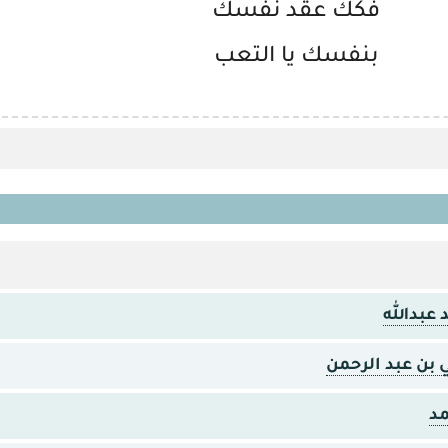
فكك عقد نفسك
بنفسك يا التعب
 عبدالله
ي بن عبد الرحمن
د