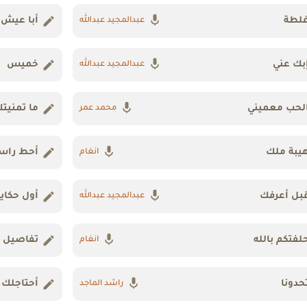
لطة
أبا عيش
عبدالمجيد عبدالله
بك عني
خميس
عبدالمجيد عبدالله
لحب معميني
ما تمنيت
محمد عمر
يبة ملك
أحط راس
انغام
بل أعرفك
أول حكايت
عبدالمجيد عبدالله
لفتكم بالله
تفاصيل
انغام
حدونا
أحتاجلك
راشد الماجد