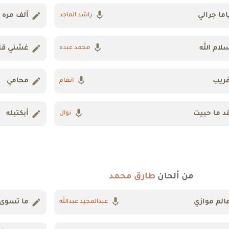
اما جرالي
ألف مره
راشد الماجد
لام الله
غشني قل
محمد عبده
ريب
محامي
انغام
د ما حبيت
أبكتبله
نوال
من ألحان
طارق محمد
الم موازي
ما تسوى 
عبدالمجيد عبدالله