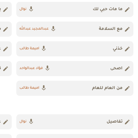
ما مات حبي لك
ي
نوال
مع السلامة
س
عبدالمجيد عبدالله
خذني
غ
اميمة طالب
اصحى
ق
فؤاد عبدالواحد
من العام للعام
اميمة طالب
تفاصيل
ع
نوال