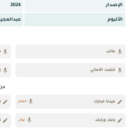
الإصدار
2024
الألبوم
عبدالمجيد 24
عاتب
س
ختمت الأماني
ي
من
عيدنا مبارك
ك
انغام
بابك وبابك
ت
نوال