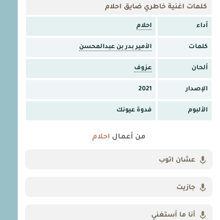
كلمات اغنية خاطري ضايق احلام
أداء
احلام
كلمات
الأمير بدر بن عبدالمحسن
ألحان
عزوف
الإصدار
2021
الألبوم
فدوة عيونك
من أعمال
احلام
عشان اتوب
جازيت
أنا ما أستغني