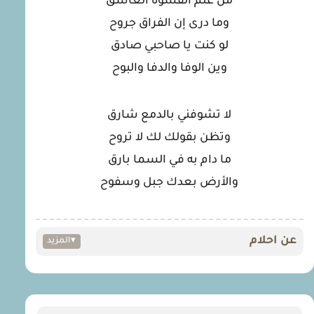
من علم القسوة العاشق
وما درى إن الفراق جروح
لو كنت يا صاحبي صادق
وين الوفا والدفا والبوح
لا تشوفني بالدمع شارق
وتظن بقولك لك لا تروح
ما دام به في السما بارق
والأرض بعدك جبل وسفوح
عن احلام
▾
المزيد