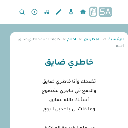
الرئيسية
››
المطربين
››
احلام
››
كلمات اغنية خاطري ضايق
احلام
خاطري ضايق
تضحك وأنا خاطري ضايق
والدمع في حاجري مفضوح
أسألك بالله بتفارق
وما قلت لي يا عديل الروح