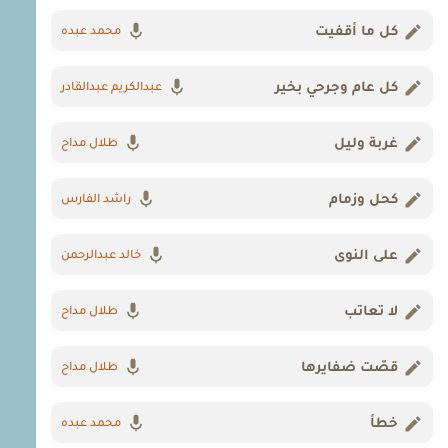
كل ما أقفيت
محمد عبده
كل عام وجرحي بخير
عبدالكريم عبدالقادر
غربة وليل
طلال مداح
كحل وزمام
راشد الفارس
على النوى
خالد عبدالرحمن
لا تعاتب
طلال مداح
قصّت ضفايرها
طلال مداح
خطأ
محمد عبده