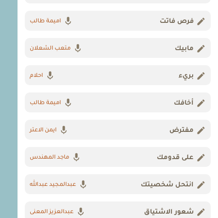
فرص فاتت
اميمة طالب
مابيك
متعب الشعلان
بريء
احلام
أخافك
اميمة طالب
مفترض
ايمن الاعتر
على قدومك
ماجد المهندس
انتحل شخصيتك
عبدالمجيد عبدالله
شعور الاشتياق
عبدالعزيز المعنى