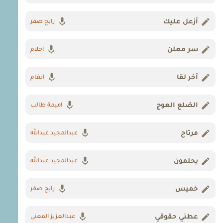
أزعل عليك
رابح صقر
سر معلن
احلام
آخر لقا
انغام
الضلع العوج
اميمة طالب
مرتاح
عبدالمجيد عبدالله
يحلمون
عبدالمجيد عبدالله
خميس
رابح صقر
عطني حقوقي
عبدالعزيز المعنى