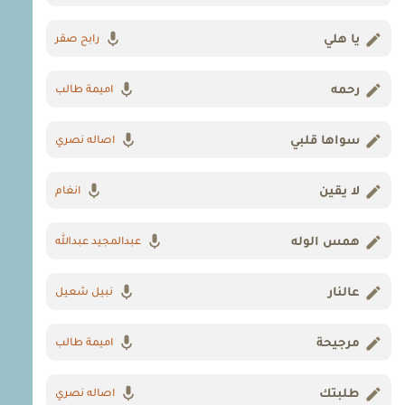
يا هلي
رابح صقر
رحمه
اميمة طالب
سواها قلبي
اصاله نصري
لا يقين
انغام
همس الوله
عبدالمجيد عبدالله
عالنار
نبيل شعيل
مرجيحة
اميمة طالب
طلبتك
اصاله نصري