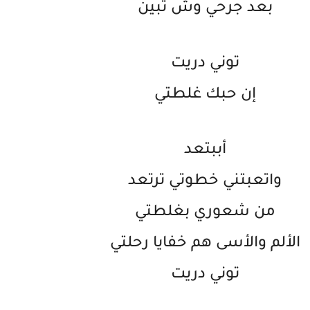
بعد جرحي وش تبين
توني دريت
إن حبك غلطتي
أببتعد
واتعبتني خطوتي ترتعد
من شعوري بغلطتي
الألم والأسى هم خفايا رحلتي
توني دريت