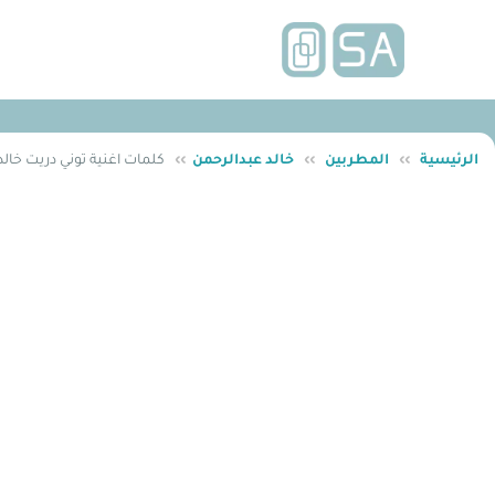
الرئيسية
››
المطربين
››
خالد عبدالرحمن
››
كلمات اغنية توني دريت خالد