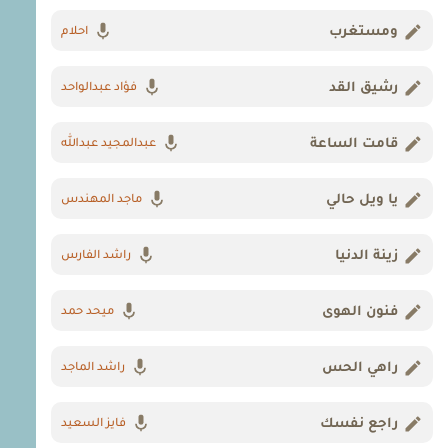
ومستغرب
احلام
رشيق القد
فؤاد عبدالواحد
قامت الساعة
عبدالمجيد عبدالله
يا ويل حالي
ماجد المهندس
زينة الدنيا
راشد الفارس
فنون الهوى
ميحد حمد
راهي الحس
راشد الماجد
راجع نفسك
فايز السعيد