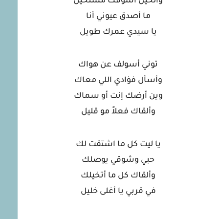
والحين أشوفك مستحيل
ما أصدق عيوني أنا
يا سيدي عمرك طويل
توني أسولف عن هواك
وأسأل فؤادي اللي معاك
وين أرضك إنت أو سماك
وألقاك فعلاً مو قليل
يا ليت كل ما اشتقت لك
حبي وشوقي يوصلك
وألقاك كل ما أتخيلك
في قربي يا أغلى خليل