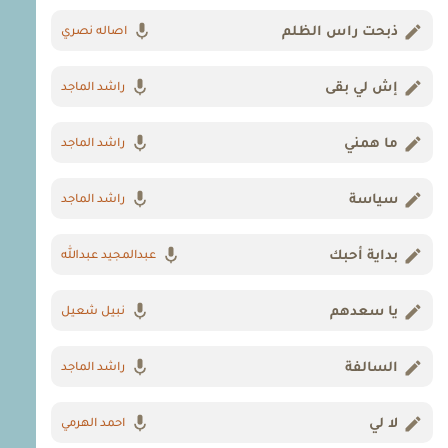
ذبحت راس الظلم
اصاله نصري
إش لي بقى
راشد الماجد
ما همني
راشد الماجد
سياسة
راشد الماجد
بداية أحبك
عبدالمجيد عبدالله
يا سعدهم
نبيل شعيل
السالفة
راشد الماجد
لا لي
احمد الهرمي