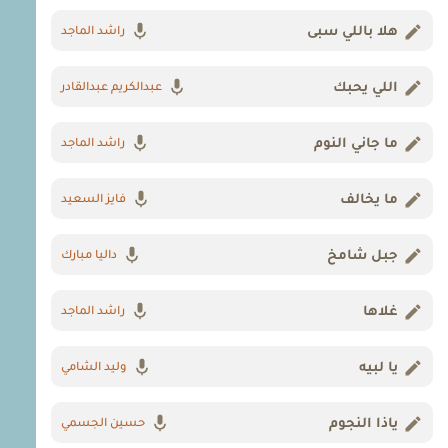
هلا باللي سبى
راشد الماجد
اللي يحبك
عبدالكريم عبدالقادر
ما جاني النوم
راشد الماجد
ما يخالف
فايز السعيد
جبل شامخ
داليا مبارك
غلاها
راشد الماجد
يا لبيه
وليد الشامي
ياذا النجوم
حسين الجسمي