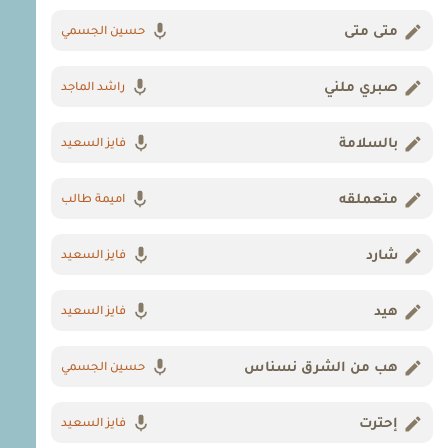
متى متى
حسين الجسمي
صبري ملني
راشد الماجد
بالسلامة
فايز السعيد
متعملقه
اميمة طالب
شارد
فايز السعيد
هيد
فايز السعيد
هب من الشرق نسناس
حسين الجسمي
إحترت
فايز السعيد