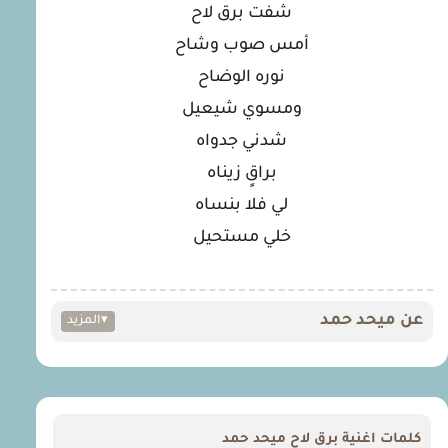
شفت برق لاح
أمس صوب وشاح
نوره الوضاح
ومسوي شيعيل
شدني جدواه
براقٍ زيناه
لي فلا بنساه
خلي مستحيل
عن ميحد حمد
▾
المزيد
كلمات اغنية برق لاح ميحد حمد