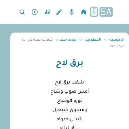
الرئيسية
››
المطربين
››
ميحد حمد
››
كلمات اغنية برق لاح
ميحد حمد
برق لاح
شفت برق لاح
أمس صوب وشاح
نوره الوضاح
ومسوي شيعيل
شدني جدواه
براقٍ زيناه