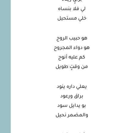
لي فلا بنساه
خلي مستحيل
هو حبيب الروح
هو دواء المجروح
كم عليه أنوح
من وقتٍ طويل
يعلي داره ينود
براق ورعود
بو يدايل سود
والمضمر نحيل