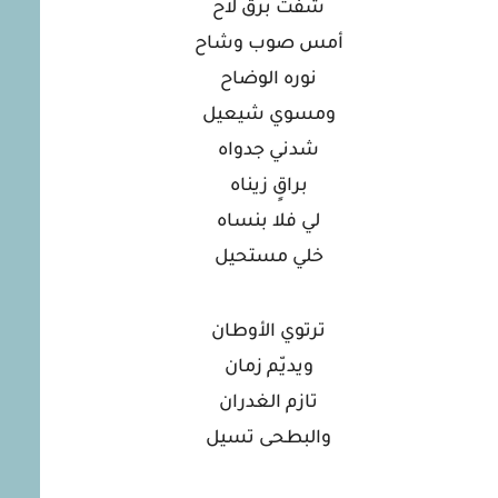
شفت برق لاح
أمس صوب وشاح
نوره الوضاح
ومسوي شيعيل
شدني جدواه
براقٍ زيناه
لي فلا بنساه
خلي مستحيل
ترتوي الأوطان
ويديّم زمان
تازم الغدران
والبطحى تسيل